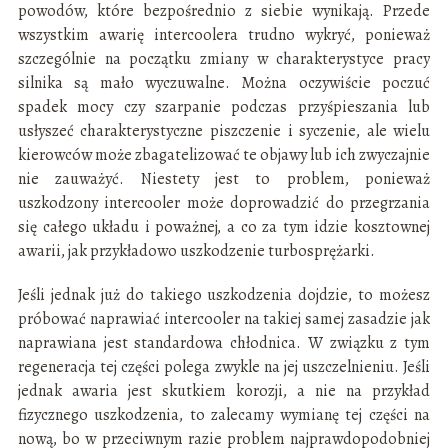
powodów, które bezpośrednio z siebie wynikają. Przede
wszystkim awarię intercoolera trudno wykryć, ponieważ
szczególnie na początku zmiany w charakterystyce pracy
silnika są mało wyczuwalne. Można oczywiście poczuć
spadek mocy czy szarpanie podczas przyśpieszania lub
usłyszeć charakterystyczne piszczenie i syczenie, ale wielu
kierowców może zbagatelizować te objawy lub ich zwyczajnie
nie zauważyć. Niestety jest to problem, ponieważ
uszkodzony intercooler może doprowadzić do przegrzania
się całego układu i poważnej, a co za tym idzie kosztownej
awarii, jak przykładowo uszkodzenie turbosprężarki.
Jeśli jednak już do takiego uszkodzenia dojdzie, to możesz
próbować naprawiać intercooler na takiej samej zasadzie jak
naprawiana jest standardowa chłodnica. W związku z tym
regeneracja tej części polega zwykle na jej uszczelnieniu. Jeśli
jednak awaria jest skutkiem korozji, a nie na przykład
fizycznego uszkodzenia, to zalecamy wymianę tej części na
nową, bo w przeciwnym razie problem najprawdopodobniej