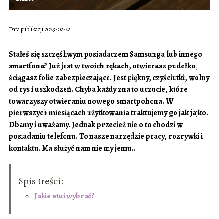
Data publikacji: 2023-02-22
Stałeś się szczęśliwym posiadaczem Samsunga lub innego
smartfona? Już jest w twoich rękach, otwierasz pudełko,
ściągasz folie zabezpieczające. Jest piękny, czyściutki, wolny
od rys i uszkodzeń. Chyba każdy zna to uczucie, które
towarzyszy otwieraniu nowego smartpohona. W
pierwszych miesiącach użytkowania traktujemy go jak jajko.
Dbamy i uważamy. Jednak przecież nie o to chodzi w
posiadaniu telefonu. To nasze narzędzie pracy, rozrywki i
kontaktu. Ma służyć nam nie my jemu..
Spis treści:
Jakie etui wybrać?