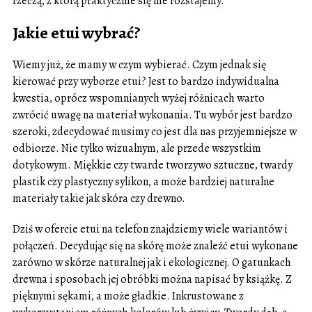
rzeczą, z którą praktycznie się nie rozstajemy.
Jakie etui wybrać?
Wiemy już, że mamy w czym wybierać. Czym jednak się
kierować przy wyborze etui? Jest to bardzo indywidualna
kwestia, oprócz wspomnianych wyżej różnicach warto
zwrócić uwagę na materiał wykonania. Tu wybór jest bardzo
szeroki, zdecydować musimy co jest dla nas przyjemniejsze w
odbiorze. Nie tylko wizualnym, ale przede wszystkim
dotykowym. Miękkie czy twarde tworzywo sztuczne, twardy
plastik czy plastyczny sylikon, a może bardziej naturalne
materiały takie jak skóra czy drewno.
Dziś w ofercie etui na telefon znajdziemy wiele wariantów i
połączeń. Decydując się na skórę może znaleźć etui wykonane
zarówno w skórze naturalnej jak i ekologicznej. O gatunkach
drewna i sposobach jej obróbki można napisać by książkę. Z
pięknymi sękami, a może gładkie. Inkrustowane z