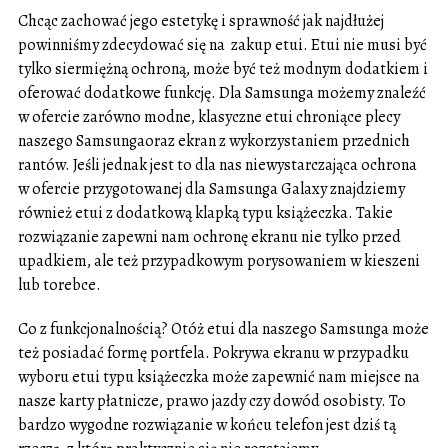
Chcąc zachować jego estetykę i sprawność jak najdłużej
powinniśmy zdecydować się na zakup etui. Etui nie musi być
tylko siermiężną ochroną, może być też modnym dodatkiem i
oferować dodatkowe funkcję. Dla Samsunga możemy znaleźć
w ofercie zarówno modne, klasyczne etui chroniące plecy
naszego Samsungaoraz ekran z wykorzystaniem przednich
rantów. Jeśli jednak jest to dla nas niewystarczająca ochrona
w ofercie przygotowanej dla Samsunga Galaxy znajdziemy
również etui z dodatkową klapką typu książeczka. Takie
rozwiązanie zapewni nam ochronę ekranu nie tylko przed
upadkiem, ale też przypadkowym porysowaniem w kieszeni
lub torebce.
Co z funkcjonalnością? Otóż etui dla naszego Samsunga może
też posiadać formę portfela. Pokrywa ekranu w przypadku
wyboru etui typu książeczka może zapewnić nam miejsce na
nasze karty płatnicze, prawo jazdy czy dowód osobisty. To
bardzo wygodne rozwiązanie w końcu telefon jest dziś tą